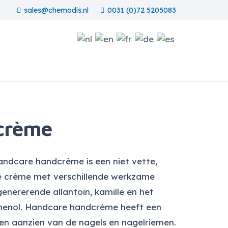
sales@chemodis.nl
0031 (0)72 5205083
crème
ndcare handcrème is een niet vette,
 crème met verschillende werkzame
genererende allantoin, kamille en het
henol. Handcare handcrème heeft een
ten aanzien van de nagels en nagelriemen.