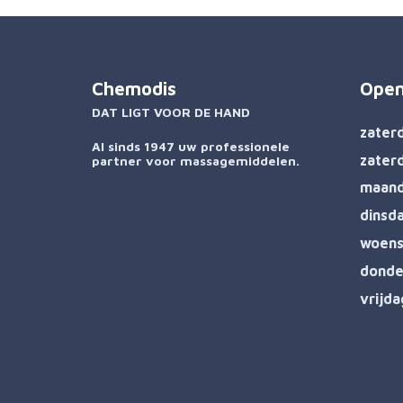
Chemodis
Open
DAT LIGT VOOR DE HAND
zater
Al sinds 1947 uw professionele
zater
partner voor massagemiddelen.
maand
dinsd
woens
donde
vrijd